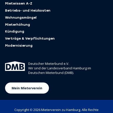
Mietwissen A-Z
Betriebs- und Heizkosten
Wohnungsmängel
Mieterhöhung
Kündigung
Verträge & ­Verpflichtungen
Modernisierung
Deutscher Mieterbund e.V.
Wir sind der Landesverband Hamburg im
Deutschen Mieterbund (DMB).
(öffnet in neuem Tab)
Mein Mieterverein
Copyright © 2026 Mieterverein zu Hamburg. Alle Rechte