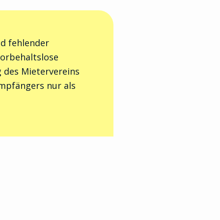
nd fehlender
vorbehaltslose
 des Mietervereins
Empfängers nur als