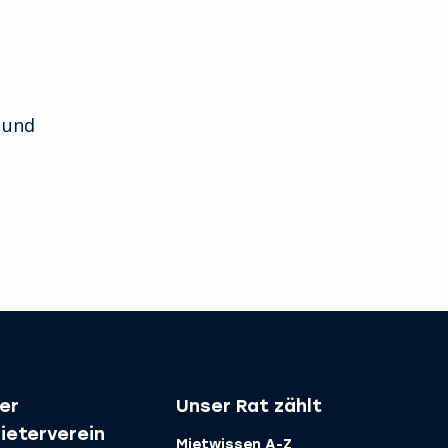
n und
er
Unser Rat zählt
ieterverein
Mietwissen A-Z