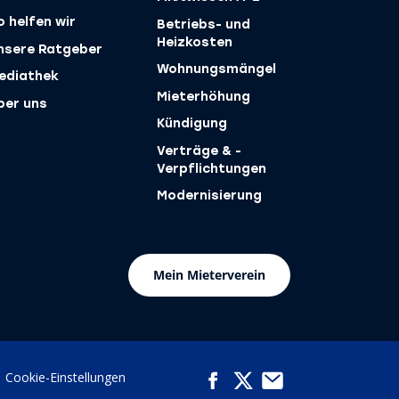
o helfen wir
Betriebs- und
Heizkosten
nsere Ratgeber
Wohnungsmängel
ediathek
Mieterhöhung
ber uns
Kündigung
Verträge & ­
Verpflichtungen
Modernisierung
(öffnet in neuem Tab)
Mein Mieterverein
(öffnet in neuem Tab)
(öffnet in neuem Tab)
(öffnet in neuem Tab)
Facebook
Kontakt
X
Cookie-Einstellungen