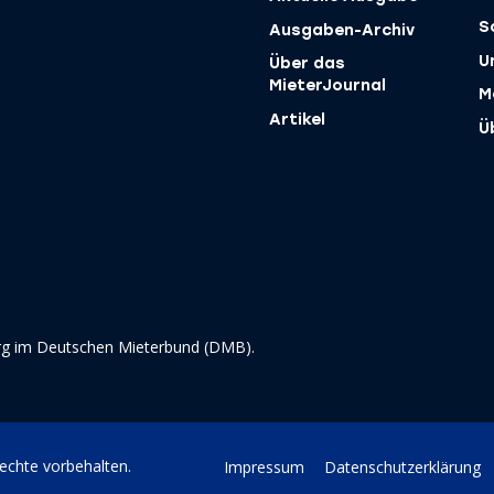
S
Ausgaben-Archiv
U
Über das
MieterJournal
M
Artikel
Ü
rg im Deutschen Mieterbund (DMB).
echte vorbehalten.
Impressum
Datenschutzerklärung