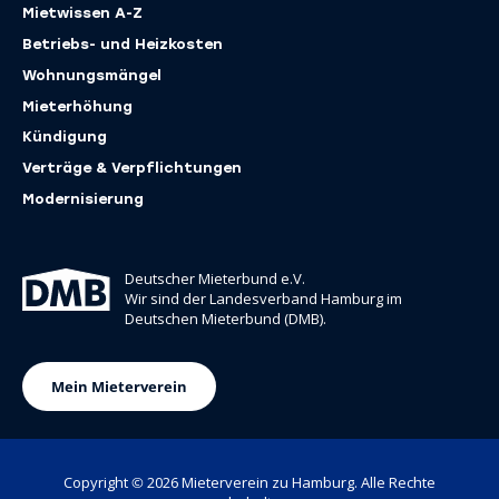
Mietwissen A-Z
Betriebs- und Heizkosten
Wohnungsmängel
Mieterhöhung
Kündigung
Verträge & ­Verpflichtungen
Modernisierung
Deutscher Mieterbund e.V.
Wir sind der Landesverband Hamburg im
Deutschen Mieterbund (DMB).
(öffnet in neuem Tab)
Mein Mieterverein
Copyright © 2026 Mieterverein zu Hamburg. Alle Rechte